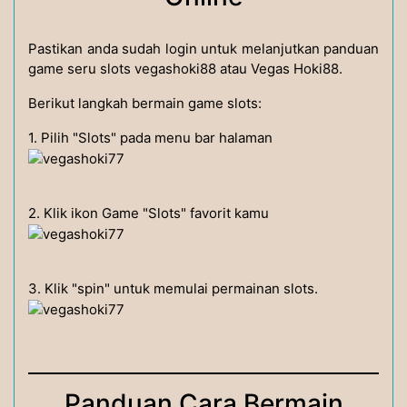
Pastikan anda sudah login untuk melanjutkan panduan
game seru slots vegashoki88 atau Vegas Hoki88.
Berikut langkah bermain game slots:
1. Pilih "Slots" pada menu bar halaman
2. Klik ikon Game "Slots" favorit kamu
3. Klik "spin" untuk memulai permainan slots.
Panduan Cara Bermain