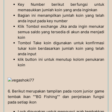
Key Number berikut berfungsi untuk
memasukkan jumlah koin yang anda inginkan
Bagian ini menampilkan jumlah koin yang telah
anda input pada key number
Klik Tombol exchange Jika anda ingin menukar
semua saldo yang tersedia di akun anda menjadi
koin
Tombol Take koin digunakan untuk konfirmasi
tukar koin berdasarkan jumlah koin yang telah
anda input
klik button ini untuk menutup kolom penukaran
koin
6. Berikut merupakan tampilan pada room junior game
tembak ikan ""BG Fishing"" dan penjelasan fungsi
pada setiap ikon
Lock digunakan untuk mengunci arah tembakkan