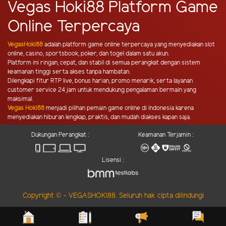
Vegas Hoki88 Platform Game
Online Terpercaya
VegasHoki88
adalah platform game online terpercaya yang menyediakan slot
online, casino, sportsbook, poker, dan togel dalam satu akun.
Platform ini ringan, cepat, dan stabil di semua perangkat dengan sistem
keamanan tinggi serta akses tanpa hambatan.
Dilengkapi fitur RTP live, bonus harian, promo menarik, serta layanan
customer service 24 jam untuk mendukung pengalaman bermain yang
maksimal.
Vegas Hoki88
menjadi pilihan pemain game online di Indonesia karena
menyediakan hiburan lengkap, praktis, dan mudah diakses kapan saja.
Dukungan Perangkat :
Keamanan Terjamin :
Lisensi :
Copyright © - VEGASHOKI88. Seluruh hak cipta dilindungi