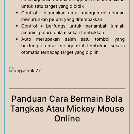
untuk satu target yang dibidik
Control - digunakan untuk mengontrol dengan
menurunkan peluru yang ditembakkan
Control + berfungsi untuk menambah jumlah
amunisi peluru dalam sekali tembakkan
Auto merupakan salah satu tombol yang
berfungsi untuk mengontrol tembakan secara
otomatis terhadap target yang dipilih
Panduan Cara Bermain Bola
Tangkas Atau Mickey Mouse
Online