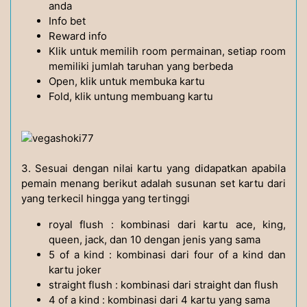
anda
Info bet
Reward info
Klik untuk memilih room permainan, setiap room
memiliki jumlah taruhan yang berbeda
Open, klik untuk membuka kartu
Fold, klik untung membuang kartu
3. Sesuai dengan nilai kartu yang didapatkan apabila
pemain menang berikut adalah susunan set kartu dari
yang terkecil hingga yang tertinggi
royal flush : kombinasi dari kartu ace, king,
queen, jack, dan 10 dengan jenis yang sama
5 of a kind : kombinasi dari four of a kind dan
kartu joker
straight flush : kombinasi dari straight dan flush
4 of a kind : kombinasi dari 4 kartu yang sama