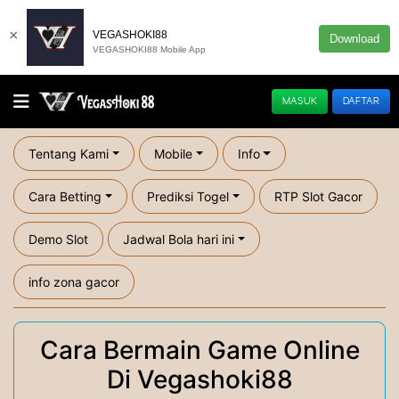
×
VEGASHOKI88
Download
VEGASHOKI88 Mobile App
MASUK
DAFTAR
Tentang Kami
Mobile
Info
Cara Betting
Prediksi Togel
RTP Slot Gacor
Demo Slot
Jadwal Bola hari ini
info zona gacor
Cara Bermain Game Online
Di Vegashoki88