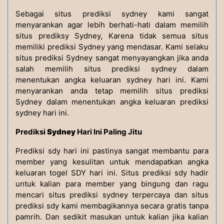
Sebagai situs prediksi sydney kami sangat
menyarankan agar lebih berhati-hati dalam memilih
situs prediksy Sydney, Karena tidak semua situs
memiliki prediksi Sydney yang mendasar. Kami selaku
situs prediksi Sydney sangat menyayangkan jika anda
salah memilih situs prediksi sydney dalam
menentukan angka keluaran sydney hari ini. Kami
menyarankan anda tetap memilih situs prediksi
Sydney dalam menentukan angka keluaran prediksi
sydney hari ini.
Prediksi
Sydney
Hari Ini Paling Jitu
Prediksi sdy hari ini pastinya sangat membantu para
member yang kesulitan untuk mendapatkan angka
keluaran togel SDY hari ini. Situs prediksi sdy hadir
untuk kalian para member yang bingung dan ragu
mencari situs prediksi sydney terpercaya dan situs
prediksi sdy kami membagikannya secara gratis tanpa
pamrih. Dan sedikit masukan untuk kalian jika kalian