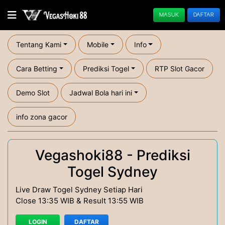
MASUK
DAFTAR
Tentang Kami
Mobile
Info
Cara Betting
Prediksi Togel
RTP Slot Gacor
Demo Slot
Jadwal Bola hari ini
info zona gacor
Vegashoki88 - Prediksi
Togel Sydney
Live Draw Togel Sydney Setiap Hari
Close 13:35 WIB & Result 13:55 WIB
LOGIN
DAFTAR