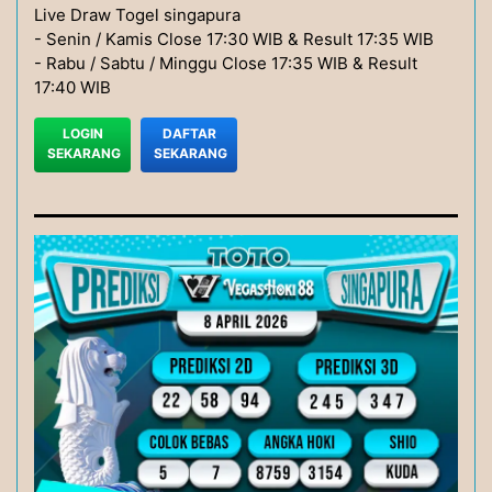
Live Draw Togel singapura
- Senin / Kamis Close 17:30 WIB & Result 17:35 WIB
- Rabu / Sabtu / Minggu Close 17:35 WIB & Result
17:40 WIB
LOGIN
DAFTAR
SEKARANG
SEKARANG