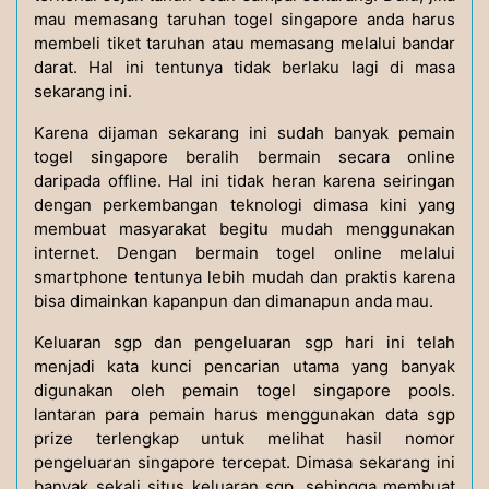
mau memasang taruhan togel singapore anda harus
membeli tiket taruhan atau memasang melalui bandar
darat. Hal ini tentunya tidak berlaku lagi di masa
sekarang ini.
Karena dijaman sekarang ini sudah banyak pemain
togel singapore beralih bermain secara online
daripada offline. Hal ini tidak heran karena seiringan
dengan perkembangan teknologi dimasa kini yang
membuat masyarakat begitu mudah menggunakan
internet. Dengan bermain togel online melalui
smartphone tentunya lebih mudah dan praktis karena
bisa dimainkan kapanpun dan dimanapun anda mau.
Keluaran sgp dan pengeluaran sgp hari ini telah
menjadi kata kunci pencarian utama yang banyak
digunakan oleh pemain togel singapore pools.
lantaran para pemain harus menggunakan data sgp
prize terlengkap untuk melihat hasil nomor
pengeluaran singapore tercepat. Dimasa sekarang ini
banyak sekali situs keluaran sgp, sehingga membuat