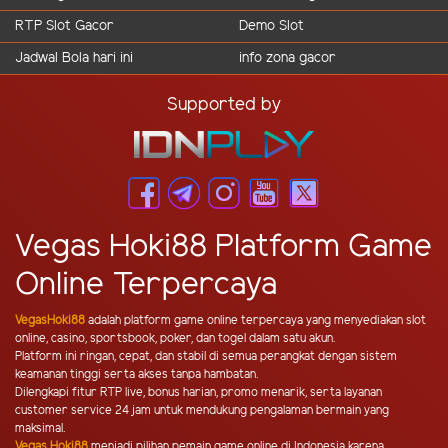
RTP Slot Gacor
Demo Slot
Jadwal Bola hari ini
info zona gacor
Supported by
Vegas Hoki88 Platform Game
Online Terpercaya
VegasHoki88
adalah platform game online terpercaya yang menyediakan slot
online, casino, sportsbook, poker, dan togel dalam satu akun.
Platform ini ringan, cepat, dan stabil di semua perangkat dengan sistem
keamanan tinggi serta akses tanpa hambatan.
Dilengkapi fitur RTP live, bonus harian, promo menarik, serta layanan
customer service 24 jam untuk mendukung pengalaman bermain yang
maksimal.
Vegas Hoki88
menjadi pilihan pemain game online di Indonesia karena