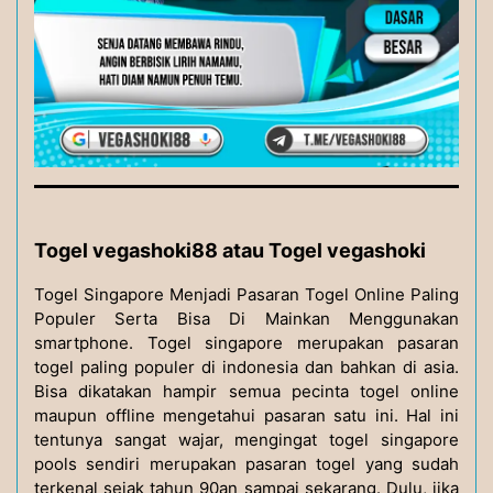
Togel vegashoki88 atau Togel vegashoki
Togel Singapore Menjadi Pasaran Togel Online Paling
Populer Serta Bisa Di Mainkan Menggunakan
smartphone.
Togel singapore merupakan pasaran
togel paling populer di indonesia dan bahkan di asia.
Bisa dikatakan hampir semua pecinta togel online
maupun offline mengetahui pasaran satu ini. Hal ini
tentunya sangat wajar, mengingat togel singapore
pools sendiri merupakan pasaran togel yang sudah
terkenal sejak tahun 90an sampai sekarang. Dulu, jika