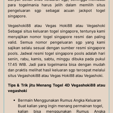
para togelmania harus jelih dalam memilih situs
pengeluaran sgp sebagai acuan jackpot togel
singapore.
Vegashoki88 atau Vegas Hoki88 atau Vegashoki
Sebagai situs keluaran togel singapore, tentunya kami
menyajikan nomor togel singapore resmi dan paling
valid. Semua nomor pengeluaran sgp yang kami
sajikan selalu sesuai dengan sumber resmi singapore
pools. Jadwal resmi togel singapore pools adalah hari
senin, rabu, kamis, sabtu, minggu dibuka pada pukul
17.45 WIB. Jadi para togelmania bisa dengan mudah
dan praktis melihat hasil keluaran sgp tercepat melalui
situs Vegashoki88 atau Vegas Hoki88 atau Vegashoki.
Tips & Trik jitu Menang Togel 4D Vegashoki88 atau
vegashoki
Bermain Menggunakan Rumus Angka Keluaran
Buat kalian yang ingin menang permainan togel,
kalian bisa menggunakan Rumus Angka