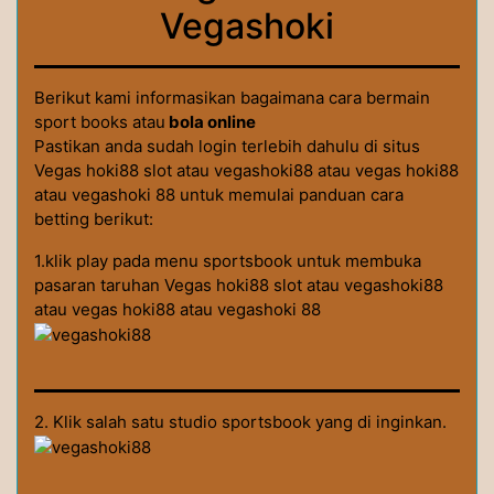
Vegashoki
Berikut kami informasikan bagaimana cara bermain
sport books atau
bola online
Pastikan anda sudah login terlebih dahulu di situs
Vegas hoki88 slot atau vegashoki88 atau vegas hoki88
atau vegashoki 88 untuk memulai panduan cara
betting berikut:
1.klik play pada menu sportsbook untuk membuka
pasaran taruhan Vegas hoki88 slot atau vegashoki88
atau vegas hoki88 atau vegashoki 88
2. Klik salah satu studio sportsbook yang di inginkan.